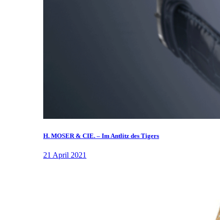
H. MOSER & CIE. – Im Antlitz des Tigers
21 April 2021