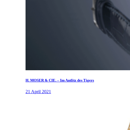
H. MOSER & CIE. – Im Antlitz des Tigers
21 April 2021