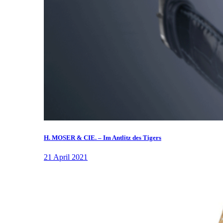
H. MOSER & CIE. – Im Antlitz des Tigers
21 April 2021