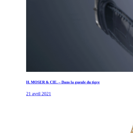
H. MOSER & CIE. – Dans la gueule du tigre
21 avril 2021