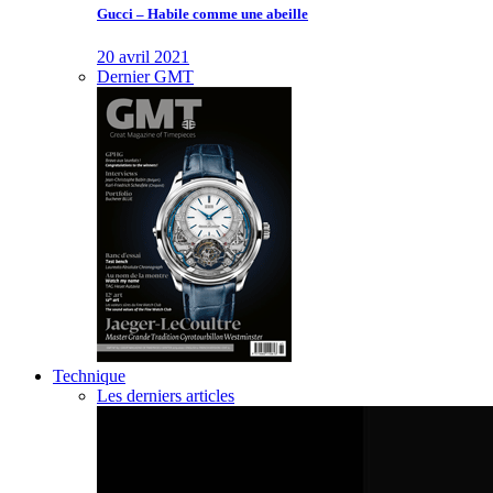
Gucci – Habile comme une abeille
20 avril 2021
Dernier GMT
Technique
Les derniers articles