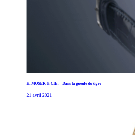
H. MOSER & CIE. – Dans la gueule du tigre
21 avril 2021