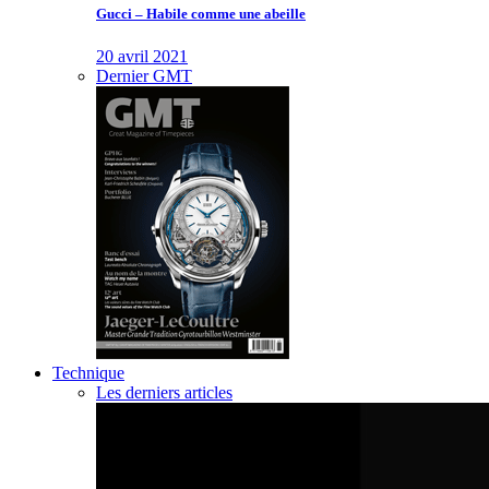
Gucci – Habile comme une abeille
20 avril 2021
Dernier GMT
Technique
Les derniers articles