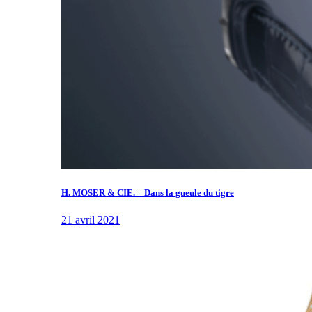
H. MOSER & CIE. – Dans la gueule du tigre
21 avril 2021