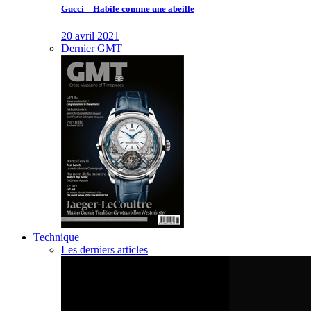
Gucci – Habile comme une abeille
20 avril 2021
Dernier GMT
Technique
Les derniers articles