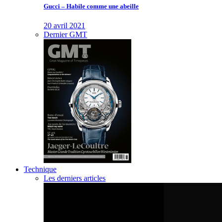
Gucci – Habile comme une abeille
20 avril 2021
Dernier GMT
Technique
Les derniers articles