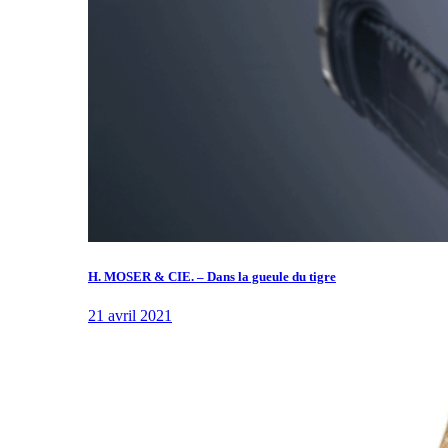
H. MOSER & CIE. – Dans la gueule du tigre
21 avril 2021