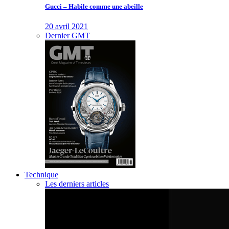
Gucci – Habile comme une abeille
20 avril 2021
Dernier GMT
Technique
Les derniers articles