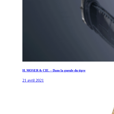
H. MOSER & CIE. – Dans la gueule du tigre
21 avril 2021