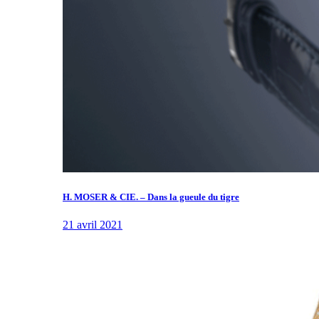
H. MOSER & CIE. – Dans la gueule du tigre
21 avril 2021