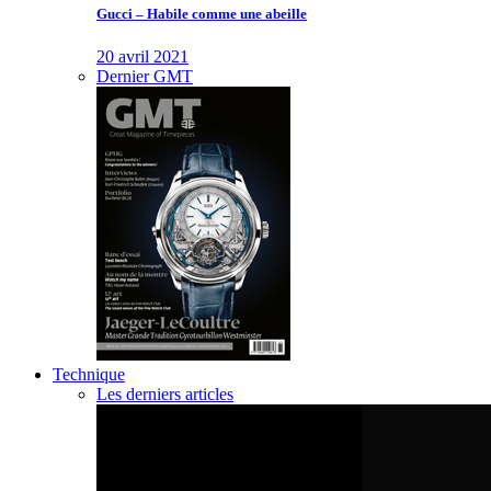
Gucci – Habile comme une abeille
20 avril 2021
Dernier GMT
Technique
Les derniers articles