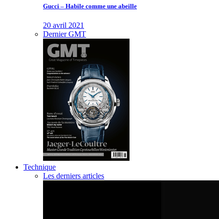
Gucci – Habile comme une abeille
20 avril 2021
Dernier GMT
Technique
Les derniers articles