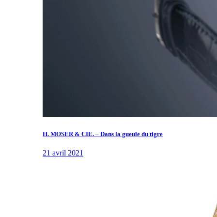
H. MOSER & CIE. – Dans la gueule du tigre
21 avril 2021