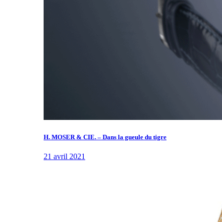
H. MOSER & CIE. – Dans la gueule du tigre
21 avril 2021