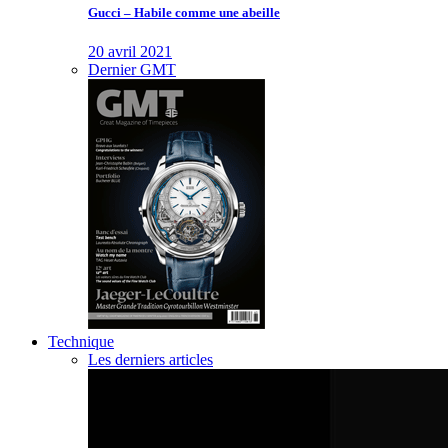
Gucci – Habile comme une abeille
20 avril 2021
Dernier GMT
Technique
Les derniers articles