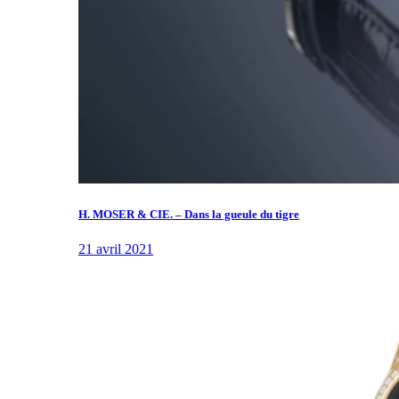
H. MOSER & CIE. – Dans la gueule du tigre
21 avril 2021