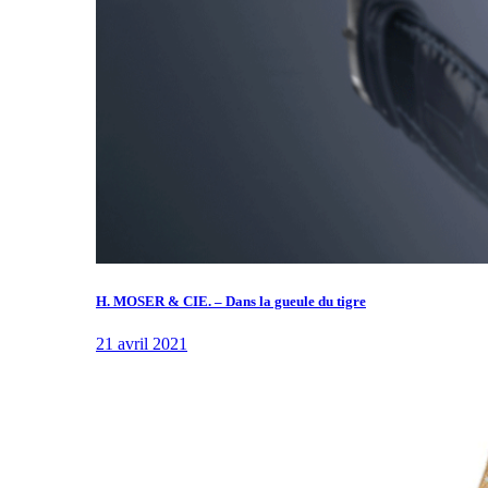
H. MOSER & CIE. – Dans la gueule du tigre
21 avril 2021