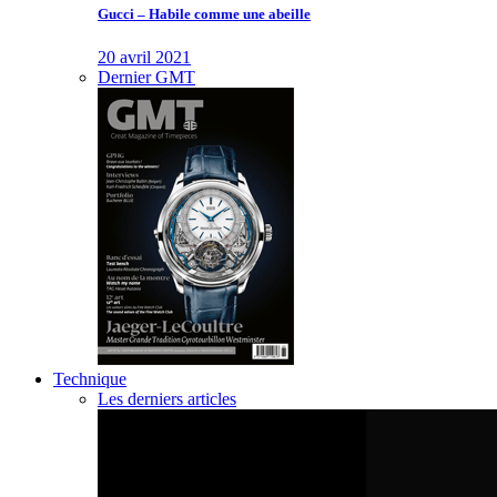
Gucci – Habile comme une abeille
20 avril 2021
Dernier GMT
Technique
Les derniers articles