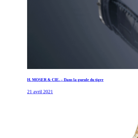
H. MOSER & CIE. – Dans la gueule du tigre
21 avril 2021