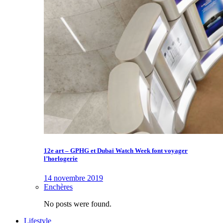
12e art – GPHG et Dubaï Watch Week font voyager
l’horlogerie
14 novembre 2019
Enchères
No posts were found.
Lifestyle