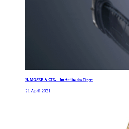
H. MOSER & CIE. – Im Antlitz des Tigers
21 April 2021