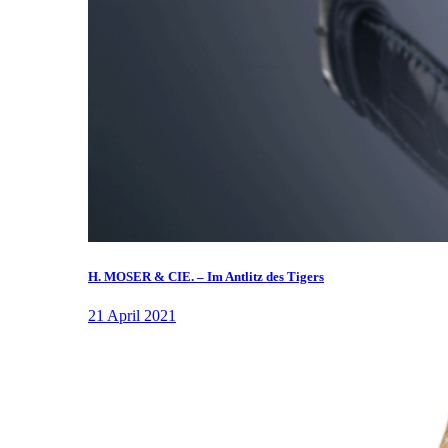
H. MOSER & CIE. – Im Antlitz des Tigers
21 April 2021