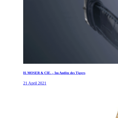
H. MOSER & CIE. – Im Antlitz des Tigers
21 April 2021