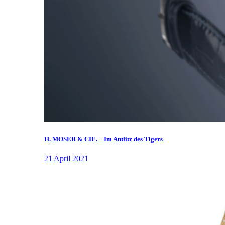
H. MOSER & CIE. – Im Antlitz des Tigers
21 April 2021