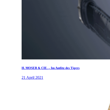
H. MOSER & CIE. – Im Antlitz des Tigers
21 April 2021