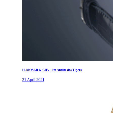
H. MOSER & CIE. – Im Antlitz des Tigers
21 April 2021