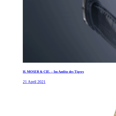
H. MOSER & CIE. – Im Antlitz des Tigers
21 April 2021