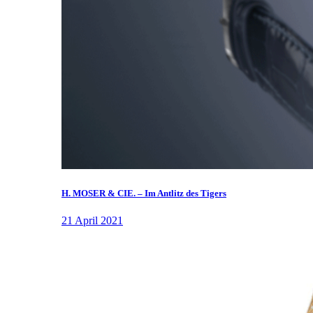
H. MOSER & CIE. – Im Antlitz des Tigers
21 April 2021