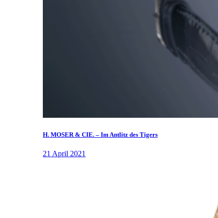
H. MOSER & CIE. – Im Antlitz des Tigers
21 April 2021