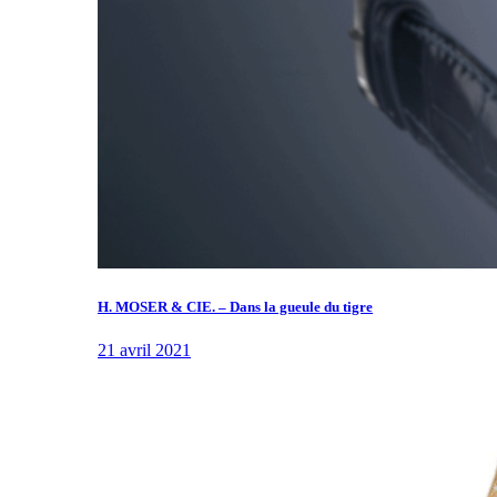
H. MOSER & CIE. – Dans la gueule du tigre
21 avril 2021