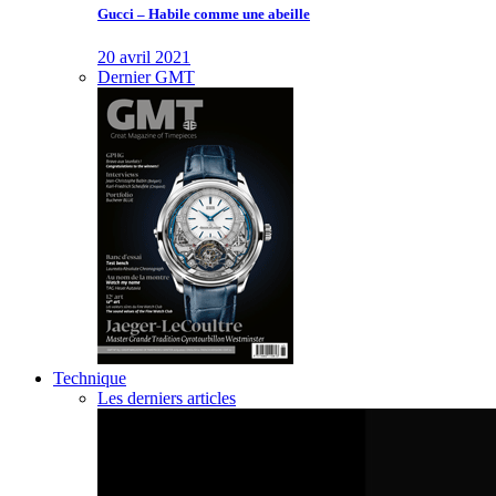
Gucci – Habile comme une abeille
20 avril 2021
Dernier GMT
Technique
Les derniers articles