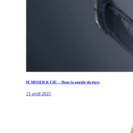
H. MOSER & CIE. – Dans la gueule du tigre
21 avril 2021