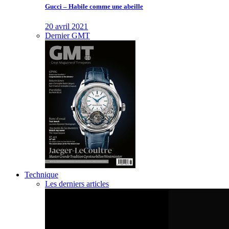
Gucci – Habile comme une abeille
20 avril 2021
Dernier GMT
Technique
Les derniers articles