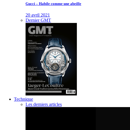
Gucci – Habile comme une abeille
20 avril 2021
Dernier GMT
Technique
Les derniers articles