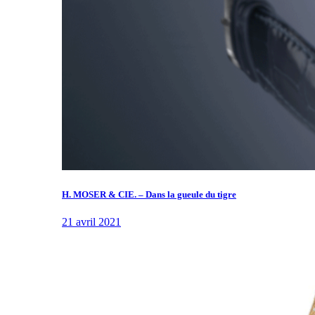
H. MOSER & CIE. – Dans la gueule du tigre
21 avril 2021