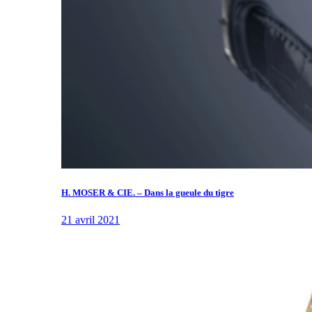
H. MOSER & CIE. – Dans la gueule du tigre
21 avril 2021