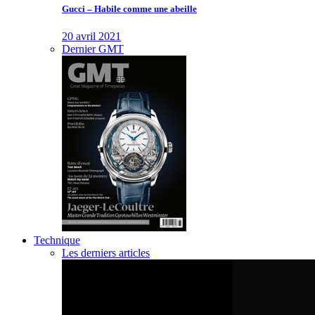
Gucci – Habile comme une abeille
20 avril 2021
Dernier GMT
Technique
Les derniers articles