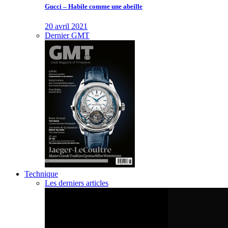
Gucci – Habile comme une abeille
20 avril 2021
Dernier GMT
Technique
Les derniers articles