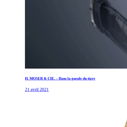
H. MOSER & CIE. – Dans la gueule du tigre
21 avril 2021