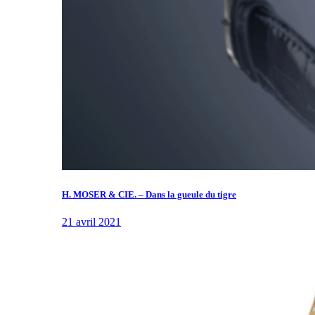
H. MOSER & CIE. – Dans la gueule du tigre
21 avril 2021