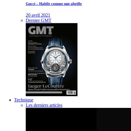
Gucci – Habile comme une abeille
20 avril 2021
Dernier GMT
Technique
Les derniers articles