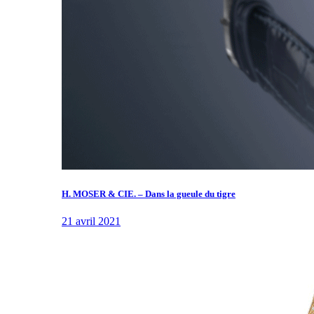
H. MOSER & CIE. – Dans la gueule du tigre
21 avril 2021