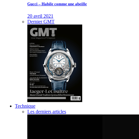
Gucci – Habile comme une abeille
20 avril 2021
Dernier GMT
Technique
Les derniers articles