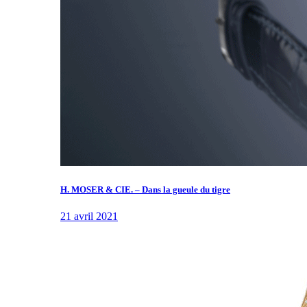
H. MOSER & CIE. – Dans la gueule du tigre
21 avril 2021