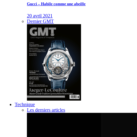
Gucci – Habile comme une abeille
20 avril 2021
Dernier GMT
Technique
Les derniers articles