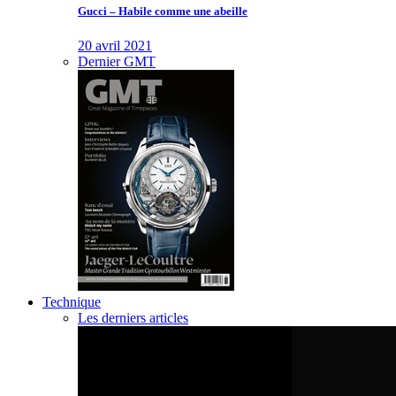
Gucci – Habile comme une abeille
20 avril 2021
Dernier GMT
Technique
Les derniers articles