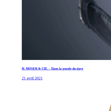
H. MOSER & CIE. – Dans la gueule du tigre
21 avril 2021