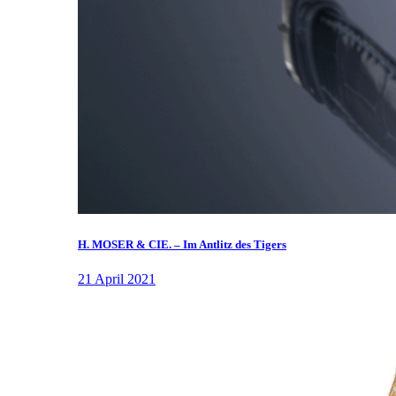
H. MOSER & CIE. – Im Antlitz des Tigers
21 April 2021