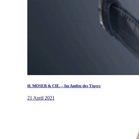
H. MOSER & CIE. – Im Antlitz des Tigers
21 April 2021