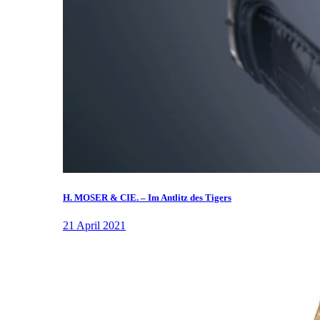
H. MOSER & CIE. – Im Antlitz des Tigers
21 April 2021