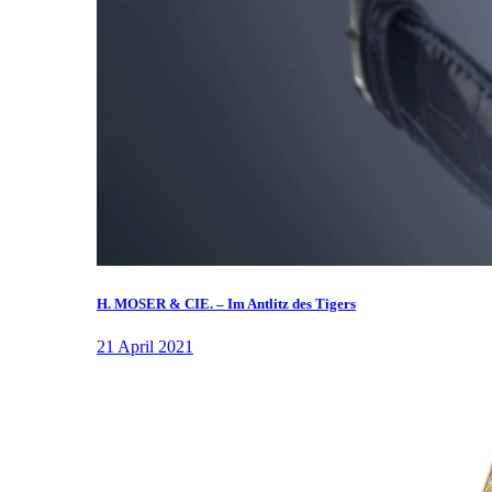
H. MOSER & CIE. – Im Antlitz des Tigers
21 April 2021