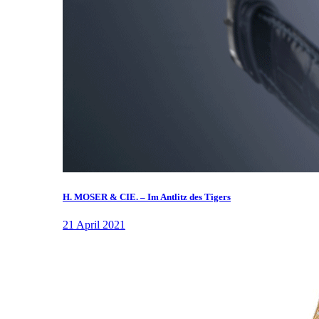
H. MOSER & CIE. – Im Antlitz des Tigers
21 April 2021