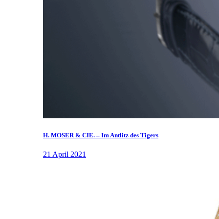
H. MOSER & CIE. – Im Antlitz des Tigers
21 April 2021