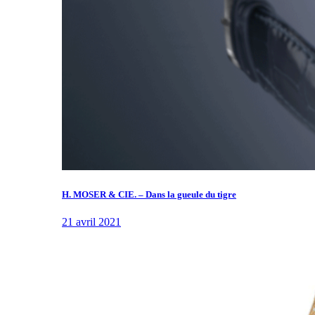
H. MOSER & CIE. – Dans la gueule du tigre
21 avril 2021