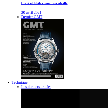
Gucci – Habile comme une abeille
20 avril 2021
Dernier GMT
Technique
Les derniers articles