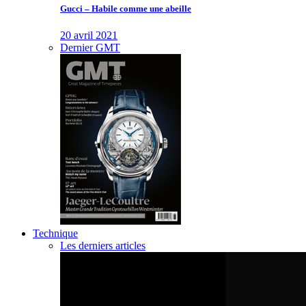
Gucci – Habile comme une abeille
20 avril 2021
Dernier GMT
Technique
Les derniers articles