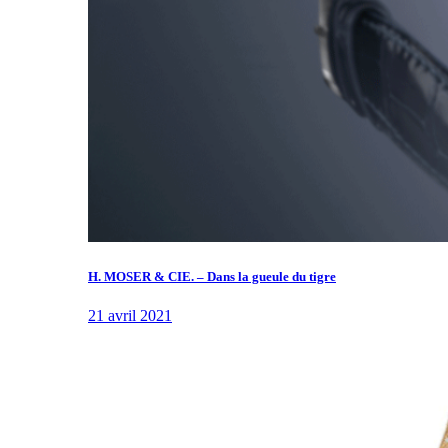
H. MOSER & CIE. – Dans la gueule du tigre
21 avril 2021