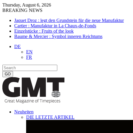
Thursday, August 6, 2026
BREAKING NEWS
Jaquet Droz : legt den Grundstein für die neue Manufaktur
Cartier : Manufaktur in La Chaux-de-Fonds
Einzelstücke : Fruits of the look
Baume & Mercier : Symbol inneren Reichtums
DE
EN
FR
Neuheiten
DIE LETZTE ARTIKEL