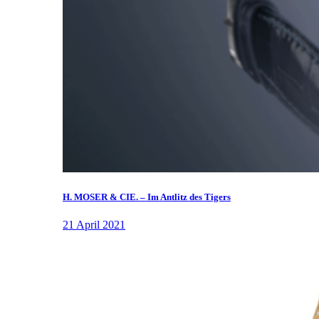
H. MOSER & CIE. – Im Antlitz des Tigers
21 April 2021